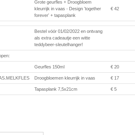
Grote geurfles + Droogbloem
kleurrijk in vaas - Design 'together
€ 42
forever' + tapasplank
Bestel vóór 01/02/2022 en ontvang
als extra cadeautje een witte
teddybeer-sleutelhanger!
open:
Geurfles 150ml
€ 20
AAS.MELKFLES
Droogbloemen kleurrijk in vaas
€ 17
Tapasplank 7,5x21cm
€ 5