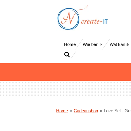
Ga
direct
naar
de
hoofdinhoud
Home
Wie ben ik
Wat kan ik
Home
»
Cadeaushop
»
Love Set - Gr