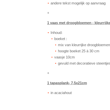
andere tekst mogelijk op aanvraag
+
1 vaas met droogbloemen - kleurrijk
Inhoud:
boeket :
mix van kleurrijke droogbloemen
hoogte boeket 25 à 30 cm
vaasje
10cm
gevuld met decoratieve steentjes
+
1 tapasplank- 7,5x21cm
in acaciahout