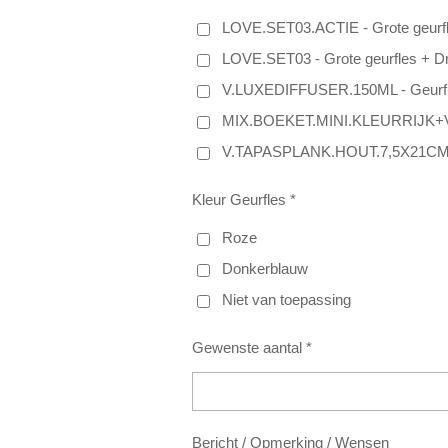
LOVE.SET03.ACTIE - Grote geurfles
LOVE.SET03 - Grote geurfles + Droo
V.LUXEDIFFUSER.150ML - Geurfl
MIX.BOEKET.MINI.KLEURRIJK+VAA
V.TAPASPLANK.HOUT.7,5X21CM -
Kleur Geurfles *
Roze
Donkerblauw
Niet van toepassing
Gewenste aantal *
Bericht / Opmerking / Wensen