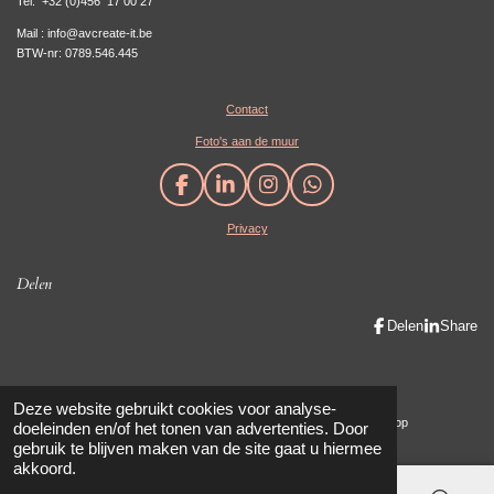
Tel:
+32 (0)456 17 00 27
Mail : info@avcreate-it.be
BTW-nr: 0789.546.445
Contact
Foto's aan de muur
F
L
I
W
a
i
n
h
Privacy
c
n
s
a
e
k
t
t
b
e
a
s
Delen
o
d
g
A
o
I
r
p
Delen
Share
k
n
a
p
m
Maak eenvoudig een mooie website met JouwWeb
Deze website gebruikt cookies voor analyse-
© 2019 - 2023 AV create-IT / AVanhauwaert Photography & Cadeaushop
doeleinden en/of het tonen van advertenties. Door
gebruik te blijven maken van de site gaat u hiermee
akkoord.