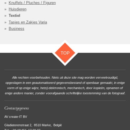
Knuffels / Pluches / Figuren
Huisdieren
Textiel
Tasjes en Zakjes Varia
Business
TOP
Alle rechten voorbehouden. Niets uit deze site mag worden verveelvoudigd,
opgeslagen in een geautomatiseerd gegevensbestand of openbaar gemaakt, in enige
vorm of op enige wijze, hetzij elektronisch, mechanisch, door kopieën, opnamen of
enige andere manier, zonder voorafgaande schriftelijke toestemming van de fotograaf
.
Contactgegevens
AV create-IT BV
Gladiatorenstraat 2, 8510 Marke, België