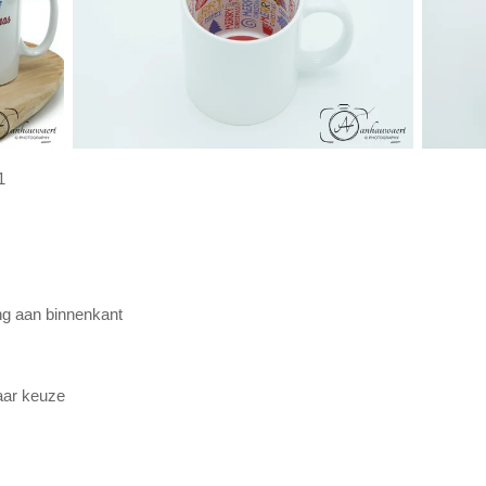
1
ng aan binnenkant
naar keuze