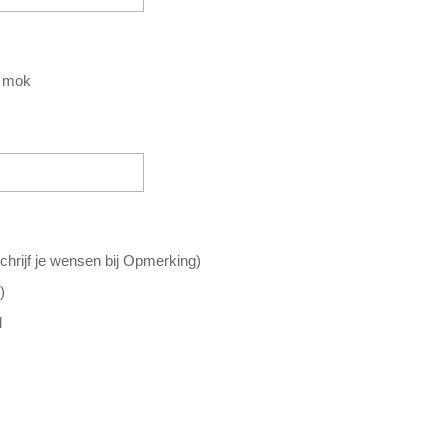
 mok
schrijf je wensen bij Opmerking)
)
M