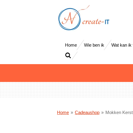
Ga
direct
naar
de
hoofdinhoud
Home
Wie ben ik
Wat kan ik
Home
»
Cadeaushop
»
Mokken Kerst