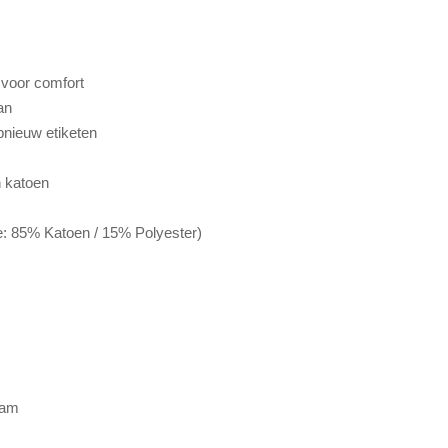
 voor comfort
an
pnieuw etiketen
h katoen
: 85% Katoen / 15% Polyester)
aam