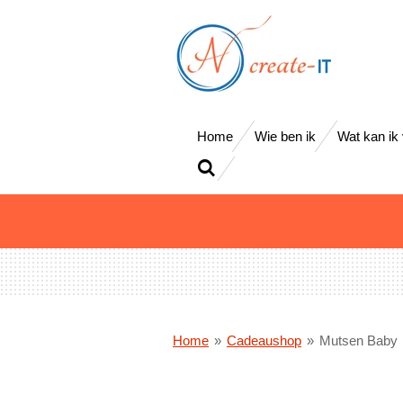
Ga
direct
naar
de
hoofdinhoud
Home
Wie ben ik
Wat kan ik
Home
»
Cadeaushop
»
Mutsen Baby