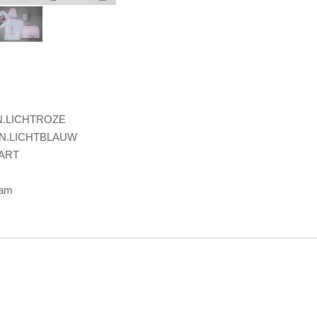
RN.LICHTROZE
RN.LICHTBLAUW
WART
aam