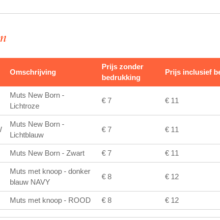
en
Prijs zonder
Omschrijving
Prijs inclusief 
bedrukking
Muts New Born -
€ 7
€ 11
Lichtroze
Muts New Born -
W
€ 7
€ 11
Lichtblauw
Muts New Born - Zwart
€ 7
€ 11
Muts met knoop - donker
€ 8
€ 12
blauw NAVY
Muts met knoop - ROOD
€ 8
€ 12