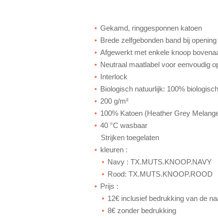
Gekamd, ringgesponnen katoen
Brede zelfgebonden band bij opening
Afgewerkt met enkele knoop bovena
Neutraal maatlabel voor eenvoudig o
Interlock
Biologisch natuurlijk: 100% biologisc
200 g/m²
100% Katoen (Heather Grey Melange
40 °C wasbaar
Strijken toegelaten
kleuren :
Navy : TX.MUTS.KNOOP.NAVY
Rood: T
X.MUTS.KNOOP.ROOD
Prijs :
12€ inclusief bedrukking van de n
8€ zonder bedrukking