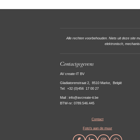
Alle rechten voorbehouden. Niets uit deze site 
elektronisch, mechanis
Contactgegevens
AV create-IT BV
Gladiatorenstraat 2, 8510 Marke, België
Tel:
+32 (0)456 17 00 27
Mail : info@avcreate-it.be
BTW-nr: 0789.546.445
Contact
Foto's aan de muur