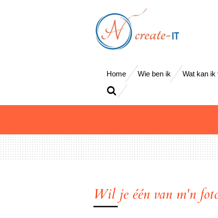
Ga
direct
naar
de
hoofdinhoud
Home
Wie ben ik
Wat kan ik
Wil je één van m'n fot