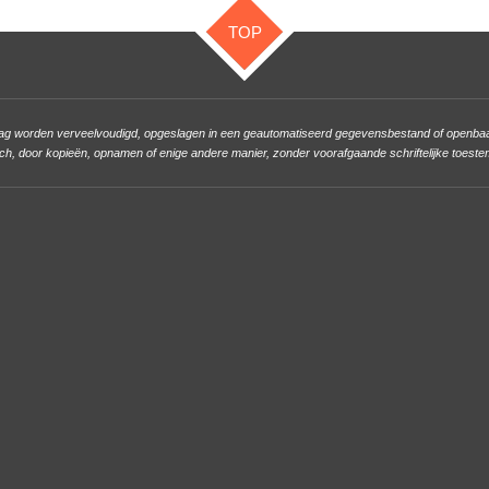
TOP
mag worden verveelvoudigd, opgeslagen in een geautomatiseerd gegevensbestand of openbaar 
ch, door kopieën, opnamen of enige andere manier, zonder voorafgaande schriftelijke toeste