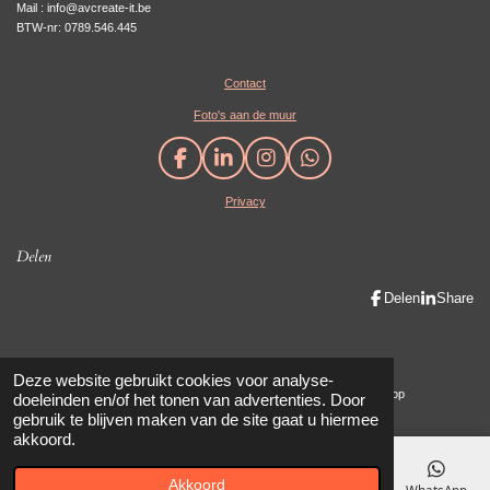
Mail : info@avcreate-it.be
BTW-nr: 0789.546.445
Contact
Foto's aan de muur
F
L
I
W
a
i
n
h
Privacy
c
n
s
a
e
k
t
t
b
e
a
s
Delen
o
d
g
A
o
I
r
p
Delen
Share
k
n
a
p
m
Maak eenvoudig een mooie website met JouwWeb
Deze website gebruikt cookies voor analyse-
© 2019 - 2023 AV create-IT / AVanhauwaert Photography & Cadeaushop
doeleinden en/of het tonen van advertenties. Door
gebruik te blijven maken van de site gaat u hiermee
akkoord.
Akkoord
E-mailadres
Telefoonnummer
Kaart
Facebook
WhatsApp