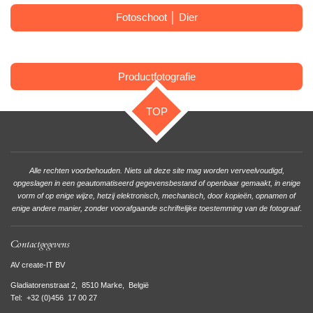
Fotoschoot │ Dier
Productfotografie
TOP
Alle rechten voorbehouden. Niets uit deze site mag worden verveelvoudigd,
opgeslagen in een geautomatiseerd gegevensbestand of openbaar gemaakt, in enige
vorm of op enige wijze, hetzij elektronisch, mechanisch, door kopieën, opnamen of
enige andere manier, zonder voorafgaande schriftelijke toestemming van de fotograaf
.
Contactgegevens
AV create-IT BV
Gladiatorenstraat 2, 8510 Marke, België
Tel:
+32 (0)456 17 00 27