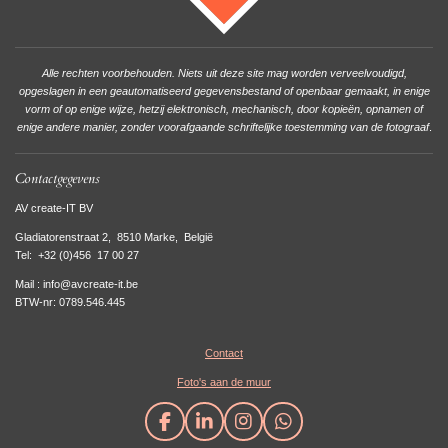
Alle rechten voorbehouden. Niets uit deze site mag worden verveelvoudigd,
opgeslagen in een geautomatiseerd gegevensbestand of openbaar gemaakt, in enige
vorm of op enige wijze, hetzij elektronisch, mechanisch, door kopieën, opnamen of
enige andere manier, zonder voorafgaande schriftelijke toestemming van de fotograaf
.
Contactgegevens
AV create-IT BV
Gladiatorenstraat 2, 8510 Marke, België
Tel:
+32 (0)456 17 00 27
Mail : info@avcreate-it.be
BTW-nr: 0789.546.445
Contact
Foto's aan de muur
F
L
I
W
a
i
n
h