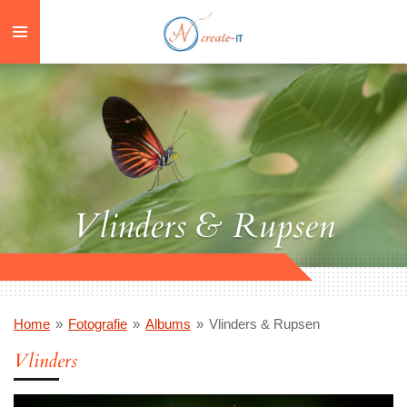
Ga
direct
naar
de
hoofdinhoud
Vlinders & Rupsen
Home
»
Fotografie
»
Albums
»
Vlinders & Rupsen
Vlinders