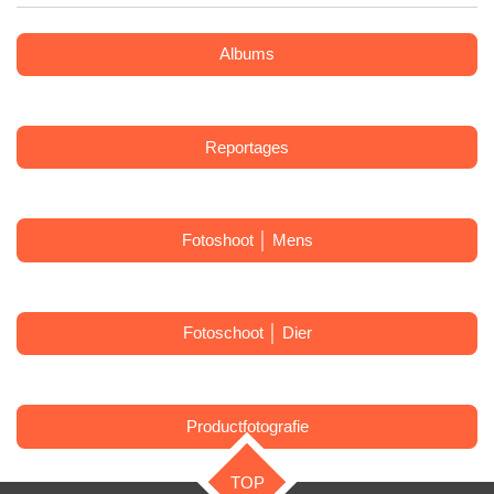
Albums
Reportages
Fotoshoot │ Mens
Fotoschoot │ Dier
Productfotografie
TOP