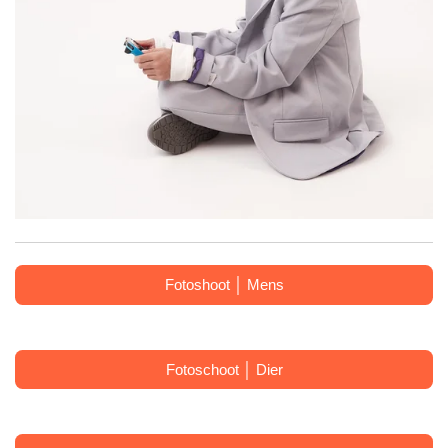
Fotoshoot │ Mens
Fotoschoot │ Dier