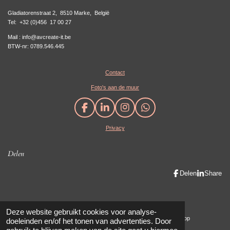
Gladiatorenstraat 2, 8510 Marke, België
Tel:
+32 (0)456 17 00 27
Mail : info@avcreate-it.be
BTW-nr: 0789.546.445
Contact
Foto's aan de muur
F
L
I
W
a
i
n
h
Privacy
c
n
s
a
e
k
t
t
b
e
a
s
Delen
o
d
g
A
o
I
r
p
Delen
Share
k
n
a
p
m
Maak eenvoudig een mooie website met JouwWeb
Deze website gebruikt cookies voor analyse-
© 2019 - 2023 AV create-IT / AVanhauwaert Photography & Cadeaushop
doeleinden en/of het tonen van advertenties. Door