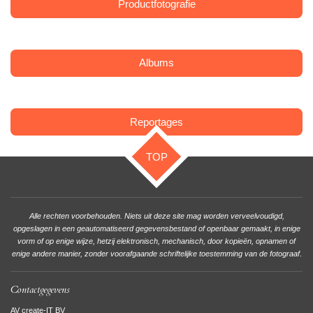
Productfotografie
Albums
Reportages
TOP
Alle rechten voorbehouden. Niets uit deze site mag worden verveelvoudigd,
opgeslagen in een geautomatiseerd gegevensbestand of openbaar gemaakt, in enige
vorm of op enige wijze, hetzij elektronisch, mechanisch, door kopieën, opnamen of
enige andere manier, zonder voorafgaande schriftelijke toestemming van de fotograaf
.
Contactgegevens
AV create-IT BV