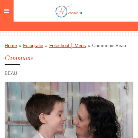
Ga
direct
naar
de
hoofdinhoud
Home
»
Fotografie
»
Fotoshoot │ Mens
»
Communie Beau
Communie
BEAU