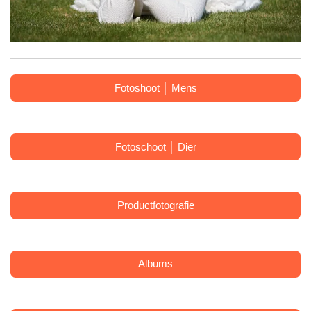
Fotoshoot │ Mens
Fotoschoot │ Dier
Productfotografie
Albums