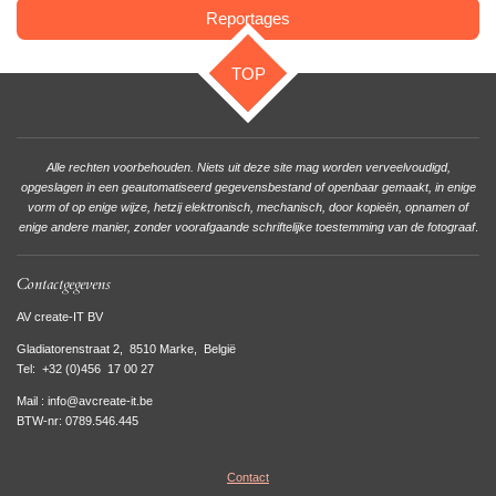
Reportages
TOP
Alle rechten voorbehouden. Niets uit deze site mag worden verveelvoudigd,
opgeslagen in een geautomatiseerd gegevensbestand of openbaar gemaakt, in enige
vorm of op enige wijze, hetzij elektronisch, mechanisch, door kopieën, opnamen of
enige andere manier, zonder voorafgaande schriftelijke toestemming van de fotograaf
.
Contactgegevens
AV create-IT BV
Gladiatorenstraat 2, 8510 Marke, België
Tel:
+32 (0)456 17 00 27
Mail : info@avcreate-it.be
BTW-nr: 0789.546.445
Contact