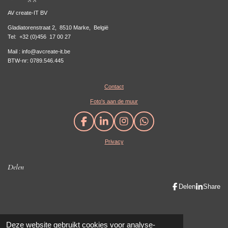
AV create-IT BV
Gladiatorenstraat 2, 8510 Marke, België
Tel:
+32 (0)456 17 00 27
Mail : info@avcreate-it.be
BTW-nr: 0789.546.445
Contact
Foto's aan de muur
F
L
I
W
a
i
n
h
Privacy
c
n
s
a
e
k
t
t
b
e
a
s
Delen
o
d
g
A
o
I
r
p
Delen
Share
k
n
a
p
m
Maak eenvoudig een mooie website met JouwWeb
Deze website gebruikt cookies voor analyse-