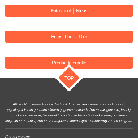
Fotoshoot │ Mens
Fotoschoot │ Dier
Productfotografie
TOP
Alle rechten voorbehouden. Niets uit deze site mag worden verveelvoudigd,
opgeslagen in een geautomatiseerd gegevensbestand of openbaar gemaakt, in enige
vorm of op enige wijze, hetzij elektronisch, mechanisch, door kopieën, opnamen of
enige andere manier, zonder voorafgaande schriftelijke toestemming van de fotograaf
.
Contactgegevens