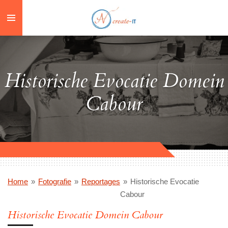
Ga
direct
naar
de
hoofdinhoud
Historische Evocatie Domein
Cabour
Home
»
Fotografie
»
Reportages
»
Historische Evocatie
Cabour
Historische Evocatie Domein Cabour