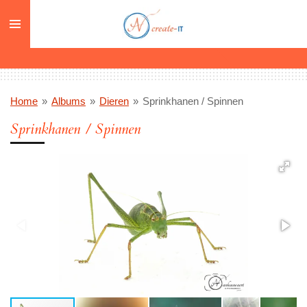
Ga
direct
naar
de
hoofdinhoud
Home
»
Albums
»
Dieren
»
Sprinkhanen / Spinnen
Sprinkhanen / Spinnen