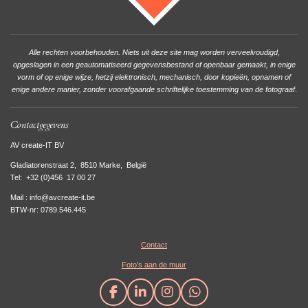
Alle rechten voorbehouden. Niets uit deze site mag worden verveelvoudigd,
opgeslagen in een geautomatiseerd gegevensbestand of openbaar gemaakt, in enige
vorm of op enige wijze, hetzij elektronisch, mechanisch, door kopieën, opnamen of
enige andere manier, zonder voorafgaande schriftelijke toestemming van de fotograaf
.
Contactgegevens
AV create-IT BV
Gladiatorenstraat 2, 8510 Marke, België
Tel:
+32 (0)456 17 00 27
Mail : info@avcreate-it.be
BTW-nr: 0789.546.445
Contact
Foto's aan de muur
F
L
I
W