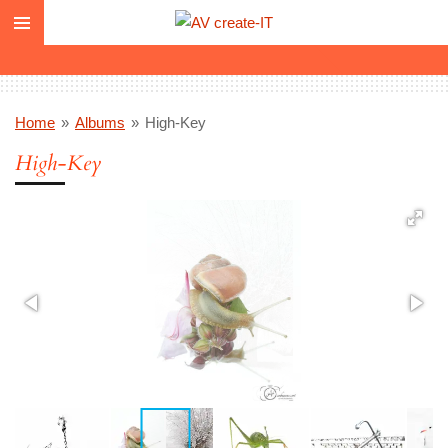
Ga
direct
naar
de
hoofdinhoud
Home
»
Albums
»
High-Key
High-Key