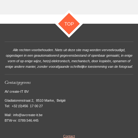
TOP
Alle rechten voorbehouden. Niets uit deze site mag worden verveelvoudigd,
opgeslagen in een geautomatiseerd gegevensbestand of openbaar gemaakt, in enige
vorm of op enige wijze, hetzij elektronisch, mechanisch, door kopieën, opnamen of
enige andere manier, zonder voorafgaande schriftelijke toestemming van de fotograaf
.
Contactgegevens
AV create-IT BV
Gladiatorenstraat 2, 8510 Marke, België
Tel:
+32 (0)456 17 00 27
Mail : info@avcreate-it.be
BTW-nr: 0789.546.445
Contact