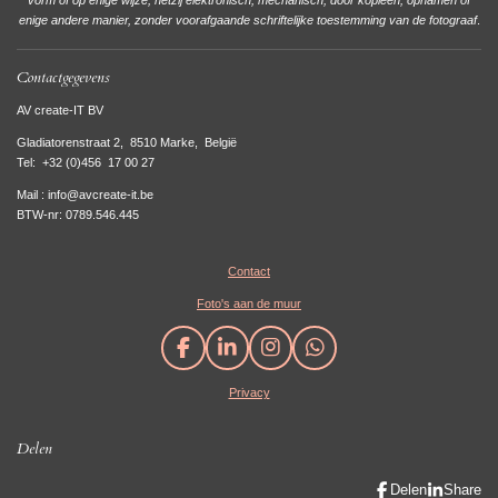
vorm of op enige wijze, hetzij elektronisch, mechanisch, door kopieën, opnamen of
enige andere manier, zonder voorafgaande schriftelijke toestemming van de fotograaf
.
Contactgegevens
AV create-IT BV
Gladiatorenstraat 2, 8510 Marke, België
Tel:
+32 (0)456 17 00 27
Mail : info@avcreate-it.be
BTW-nr: 0789.546.445
Contact
Foto's aan de muur
F
L
I
W
a
i
n
h
Privacy
c
n
s
a
e
k
t
t
b
e
a
s
Delen
o
d
g
A
o
I
r
p
Delen
Share
k
n
a
p