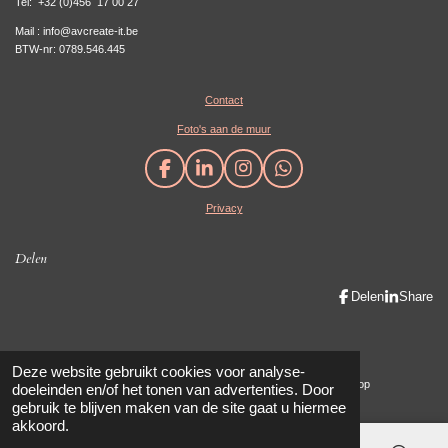
Tel:
+32 (0)456 17 00 27
Mail : info@avcreate-it.be
BTW-nr: 0789.546.445
Contact
Foto's aan de muur
F
L
I
W
a
i
n
h
Privacy
c
n
s
a
e
k
t
t
b
e
a
s
Delen
o
d
g
A
o
I
r
p
Delen
Share
k
n
a
p
m
Maak eenvoudig een mooie website met JouwWeb
Deze website gebruikt cookies voor analyse-
© 2019 - 2023 AV create-IT / AVanhauwaert Photography & Cadeaushop
doeleinden en/of het tonen van advertenties. Door
gebruik te blijven maken van de site gaat u hiermee
akkoord.