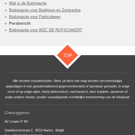
Wat is de Buttonactie
Buttonactie voor Bedrijven en Zorgcentra
Buttonactie voor Particulieren
Persbericht
Buttonactie voor WZC DE RUYSCHAERT
TOP
Alle rechten voorbehouden. Niets uit deze site mag worden verveelvoudigd,
opgeslagen in een geautomatiseerd gegevensbestand of openbaar gemaakt, in enige
vorm of op enige wijze, hetzij elektronisch, mechanisch, door kopieën, opnamen of
enige andere manier, zonder voorafgaande schriftelijke toestemming van de fotograaf
.
Contactgegevens
AV create-IT BV
Gladiatorenstraat 2, 8510 Marke, België