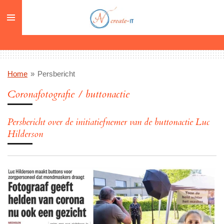
Ga
direct
naar
de
hoofdinhoud
Home
»
Persbericht
Coronafotografie / buttonactie
Persbericht over de initiatiefnemer van de buttonactie Luc
Hilderson